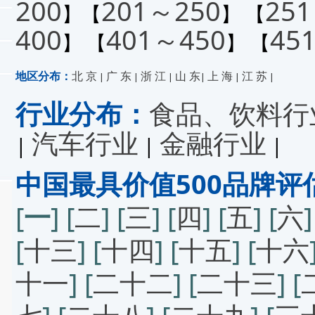
200
201～250
25
】【
】 【
400
401～450
45
】 【
】 【
地区分布：
北 京
广 东
浙 江
山 东
上 海
江 苏
|
|
|
|
|
|
行业分布：
食品、饮料行
汽车行业
金融行业
|
|
|
中国最具价值500品牌评
[
一
] [
二
] [
三
] [
四
] [
五
] [
六
]
[
十三
] [
十四
] [
十五
] [
十六
十一
] [
二十二
] [
二十三
] [