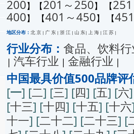
200
201～250
25
】【
】 【
400
401～450
45
】 【
】 【
地区分布：
北 京
广 东
浙 江
山 东
上 海
江 苏
|
|
|
|
|
|
行业分布：
食品、饮料行
汽车行业
金融行业
|
|
|
中国最具价值500品牌评
[
一
] [
二
] [
三
] [
四
] [
五
] [
六
]
[
十三
] [
十四
] [
十五
] [
十六
十一
] [
二十二
] [
二十三
] [