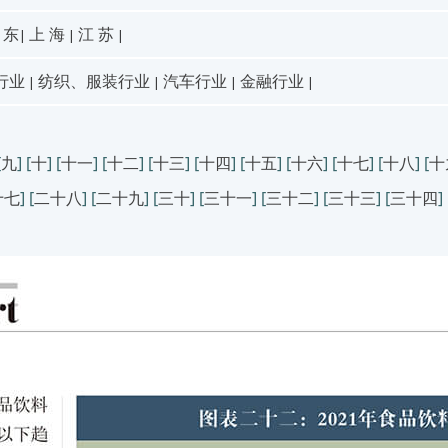
 东
上 海
江 苏
|
|
|
行业
纺织、服装行业
汽车行业
金融行业
|
|
|
|
[
九
] [
十
] [
十一
] [
十二
] [
十三
] [
十四
] [
十五
] [
十六
] [
十七
] [
十八
] [
十
十七
] [
二十八
] [
二十九
] [
三十
] [
三十一
] [
三十二
] [
三十三
] [
三十四
] 