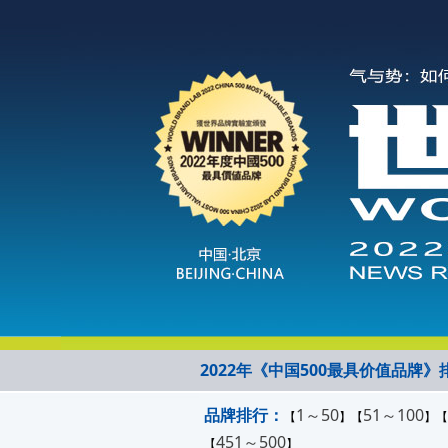
2022年《中国500最具价值品牌》
品牌排行：
1～50
51～100
【
】【
】【
451～500
【
】