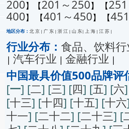
200
201～250
25
】【
】 【
400
401～450
45
】 【
】 【
地区分布：
北 京
广 东
浙 江
山 东
上 海
江 苏
|
|
|
|
|
|
行业分布：
食品、饮料行
汽车行业
金融行业
|
|
|
中国最具价值500品牌评
[
一
] [
二
] [
三
] [
四
] [
五
] [
六
]
[
十三
] [
十四
] [
十五
] [
十六
十一
] [
二十二
] [
二十三
] [