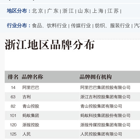
地区分布：
北 京
广 东
浙 江
山 东
上 海
江 苏
|
|
|
|
|
|
行业分布：
食品、饮料行业
传媒行业
纺织、服装行业
汽
|
|
|