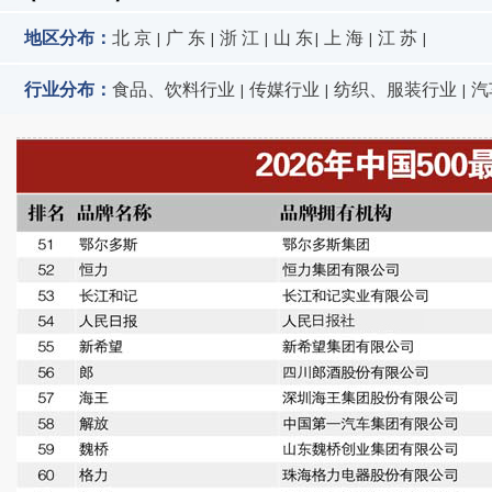
地区分布：
北 京
广 东
浙 江
山 东
上 海
江 苏
|
|
|
|
|
|
行业分布：
食品、饮料行业
传媒行业
纺织、服装行业
汽
|
|
|