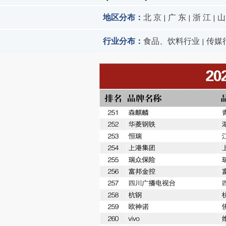
地区分布：
北 京
广 东
浙 江
山
|
|
|
行业分布：
食品、饮料行业
传媒
|