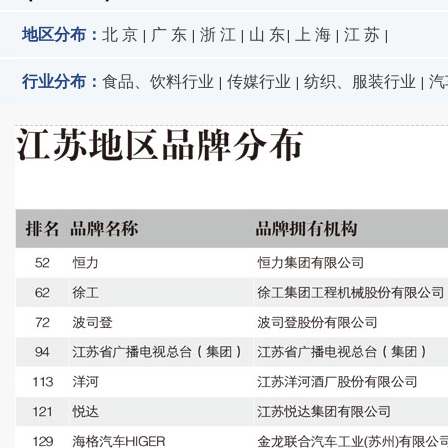
地区分布：
北 京
广 东
浙 江
山 东
上 海
江 苏
|
|
|
|
|
|
行业分布：
食品、饮料行业
传媒行业
纺织、服装行业
汽
|
|
|