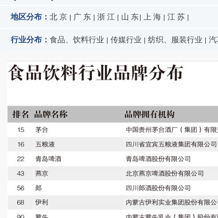
地区分布：
北 京
广 东
浙 江
山 东
上 海
江 苏
|
|
|
|
|
|
行业分布：
食品、饮料行业
传媒行业
纺织、服装行业
汽
|
|
|