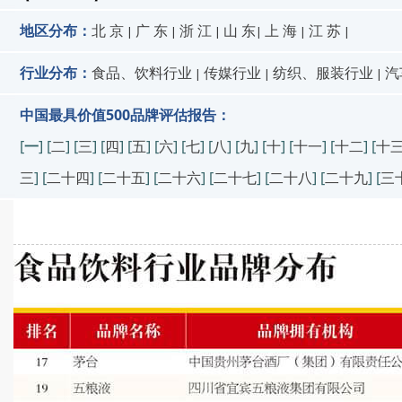
地区分布：
北 京
广 东
浙 江
山 东
上 海
江 苏
|
|
|
|
|
|
行业分布：
食品、饮料行业
传媒行业
纺织、服装行业
汽
|
|
|
中国最具价值500品牌评估报告：
[
一
] [
二
] [
三
] [
四
] [
五
] [
六
] [
七
] [
八
] [
九
] [
十
] [
十一
] [
十二
] [
十
三
] [
二十四
] [
二十五
] [
二十六
] [
二十七
] [
二十八
] [
二十九
] [
三
中国500最具价值品牌评估报告