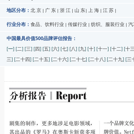
地区分布：
北 京
广 东
浙 江
山 东
上 海
江 苏
|
|
|
|
|
|
行业分布：
食品、饮料行业
传媒行业
纺织、服装行业
汽
|
|
|
中国最具价值500品牌评估报告：
[
一
] [
二
] [
三
] [
四
] [
五
] [
六
] [
七
] [
八
] [
九
] [
十
] [
十一
] [
十二
] [
十
三
] [
二十四
] [
二十五
] [
二十六
] [
二十七
] [
二十八
] [
二十九
] [
三
中国500最具价值品牌评估报告