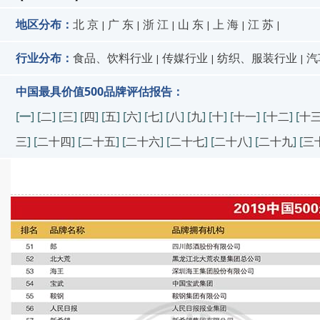
地区分布：
北 京
广 东
浙 江
山 东
上 海
江 苏
|
|
|
|
|
|
行业分布：
食品、饮料行业
传媒行业
纺织、服装行业
汽
|
|
|
中国最具价值500品牌评估报告：
[
一
] [
二
] [
三
] [
四
] [
五
] [
六
] [
七
] [
八
] [
九
] [
十
] [
十一
] [
十二
] [
十
三
] [
二十四
] [
二十五
] [
二十六
] [
二十七
] [
二十八
] [
二十九
] [
三
中国500最具价值品牌评估报告