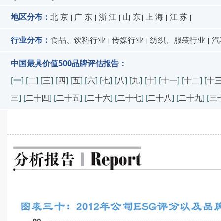
地区分布：
北 京
广 东
浙 江
山 东
上 海
江 苏
|
|
|
|
|
|
行业分布：
食品、饮料行业
传媒行业
纺织、服装行业
汽
|
|
|
中国最具价值500品牌评估报告：
[
一
] [
二
] [
三
] [
四
] [
五
] [
六
] [
七
] [
八
] [
九
] [
十
] [
十一
] [
十二
] [
十
三
] [
二十四
] [
二十五
] [
二十六
] [
二十七
] [
二十八
] [
二十九
] [
三
中国500最具价值品牌评估报告