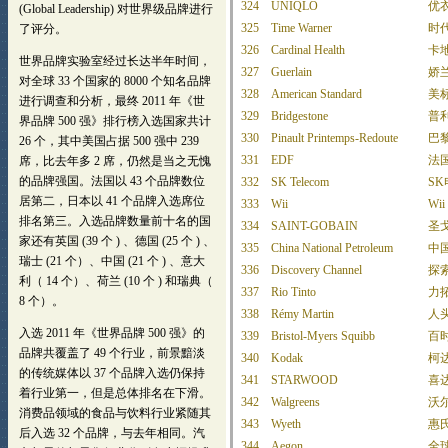
324
UNIQLO
优
325
Time Warner
时
326
Cardinal Health
卡
327
Guerlain
娇
328
American Standard
美
329
Bridgestone
普
330
Pinault Printemps-Redoute
巴
331
EDF
法
332
SK Telecom
SK
333
Wii
Wii
334
SAINT-GOBAIN
圣
335
China National Petroleum
中
336
Discovery Channel
探
337
Rio Tinto
力
338
Rémy Martin
人
339
Bristol-Myers Squibb
百
340
Kodak
柯
341
STARWOOD
喜
342
Walgreens
沃
343
Wyeth
惠
344
Aegon
全