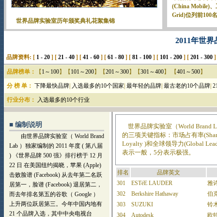
2011年世界品
品牌资料: [
1 - 20
] [
21 - 40
] [
41 - 60
] [
61 - 80
] [
81 - 100
] [
101 - 200
] [
201 - 300
]
品牌榜单：
【
1～100
】【
101～200
】【
201～300
】【
301～400
】 【
401～500
】
分 榜 单：
下降最快品牌
|
入选最多的10个国家
|
最年轻的品牌
|
最古老的10个品牌
|
行业分布：
入选最多的10个行业
世界品牌实验室（World Brand Lab
的三项关键指标：市场占有率(Share o
Loyalty )和全球领导力(Global
表示一般，5分表示极强。
排名
品牌英文
301
ESTéE LAUDER
雅
302
Berkshire Hathaway
伯
303
SUZUKI
铃
304
Autodesk
欧