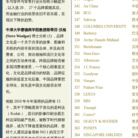
345
Air China
中
346
BCG
波
347
Safeway
西
348
COLUMBIA UNIVERSITY
哥
349
Burberry
巴
350
Archer Daniels Midland
AD
351
Bertelsmann
贝
352
Stora Enso
斯
353
Albertsons
艾
354
J.C.Penney
彭
355
Goodyear
固
356
Sinopec
中
357
Pulitzer Prize
普
358
LEXUS
雷
359
RBS
苏
360
Triumph
黛
361
Costco?
好
362
OGILVY & MATHER
奥
363
POND'S
旁
364
SINGAPORE AIRLINES
新