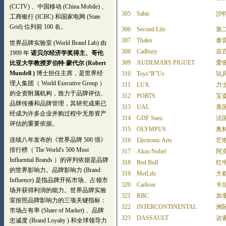
305
Sabic
沙
306
Second Life
第
307
Thales
泰
308
Cadbury
吉
309
AUDEMARS PIGUET
爱
310
Toys“R”Us
玩
311
LUX
力
312
PORTS
宝
313
UAL
美
314
GDF Suez
法
315
OLYMPUS
奥
316
Electronic Arts
艺
317
Akzo Nobel
阿
318
Red Bull
红
319
MetLife
大
320
Carlson
卡
321
RBC
加
322
INTERCONTINENTAL
洲
323
DASSAULT
达