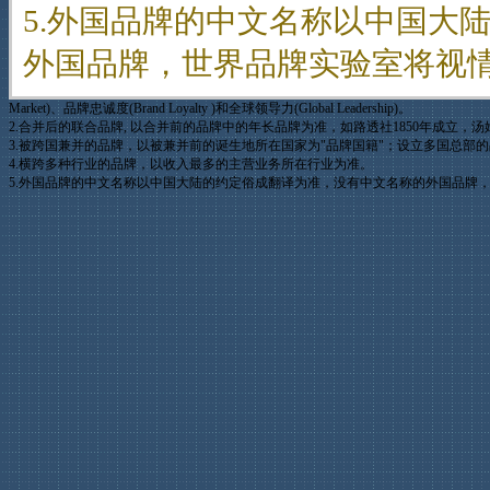
5.外国品牌的中文名称以中国大
外国品牌，世界品牌实验室将视
Market)、品牌忠诚度(Brand Loyalty )和全球领导力(Global Leadership)。
2.合并后的联合品牌, 以合并前的品牌中的年长品牌为准，如路透社1850年成立，汤
3.被跨国兼并的品牌，以被兼并前的诞生地所在国家为"品牌国籍"；设立多国总部的
4.横跨多种行业的品牌，以收入最多的主营业务所在行业为准。
5.外国品牌的中文名称以中国大陆的约定俗成翻译为准，没有中文名称的外国品牌