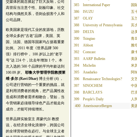
385
International Paper
国
386
ISUZU
五
387
OLAY
玉
388
University of Pennsylvania
宾
389
DELTA
达
390
Tsingtao
青
391
Abbott
雅
392
Comcast
康
393
AARP Bulletin
美
394
Michelin
米
395
Anadarko
阿
396
Renaissance Technologies?
文
397
SINOCHEM
中
398
BARCLAYS
巴
399
People's Daily
人
400
AmerisourceBergen
美