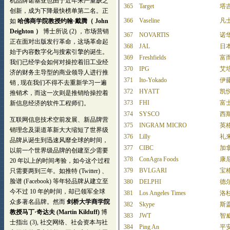
365
Target
塔
366
Vaseline
凡
367
NOVARTIS
诺
368
JAL
日
369
Freshfields
富
370
IPG
艾
371
Ito-Yokado
伊
372
HYATT
凯
373
FHI
富
374
SYSCO
西
375
INGRAM MICRO
英
376
Lilly
礼
377
CIBC
加
378
ConAgra Foods
康
379
BVLGARI
宝
380
DELPHI
德
381
Los Angeles Times
洛
382
Skype
斯
383
JWT
智
384
Ping An
平