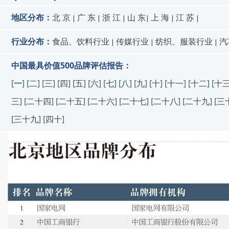
地区分布：
北 京
广 东
浙 江
山 东
上 海
江 苏
|
|
|
|
|
|
行业分布：
食品、饮料行业
传媒行业
纺织、服装行业
汽
|
|
|
中国最具价值500品牌评估报告：
[
一
] [
二
] [
三
] [
四
] [
五
] [
六
] [
七
] [
八
] [
九
] [
十
] [
十一
] [
十二
] [
十
三
] [
二十四
] [
二十五
] [
二十六
] [
二十七
] [
二十八
] [
二十九
] [
三
[
三十九
] [
四十
]