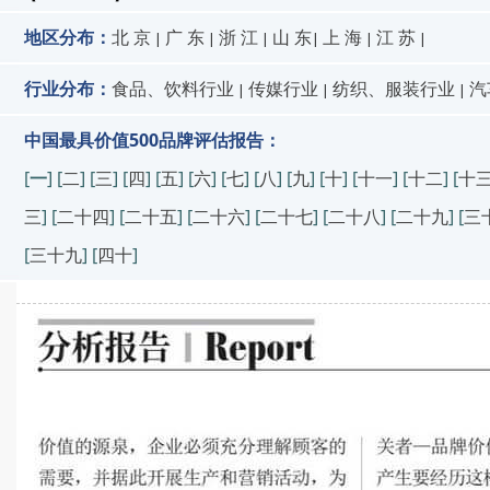
地区分布：
北 京
广 东
浙 江
山 东
上 海
江 苏
|
|
|
|
|
|
行业分布：
食品、饮料行业
传媒行业
纺织、服装行业
汽
|
|
|
中国最具价值500品牌评估报告：
[
一
] [
二
] [
三
] [
四
] [
五
] [
六
] [
七
] [
八
] [
九
] [
十
] [
十一
] [
十二
] [
十
三
] [
二十四
] [
二十五
] [
二十六
] [
二十七
] [
二十八
] [
二十九
] [
三
[
三十九
] [
四十
]