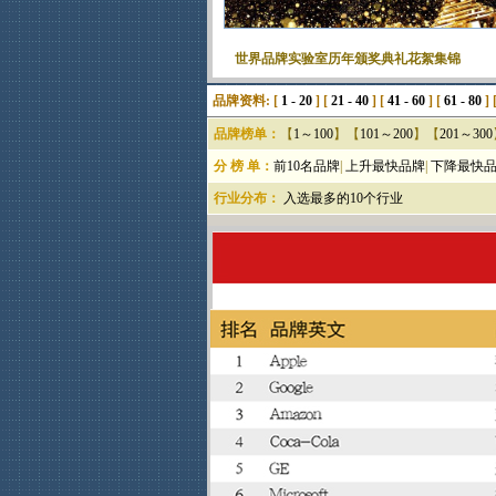
品牌资料: [
1 - 20
] [
21 - 40
] [
41 - 60
] [
61 - 80
] 
品牌榜单：
【
1～100
】【
101～200
】【
201～300
分 榜 单：
前10名品牌
|
上升最快品牌
|
下降最快
行业分布：
入选最多的10个行业