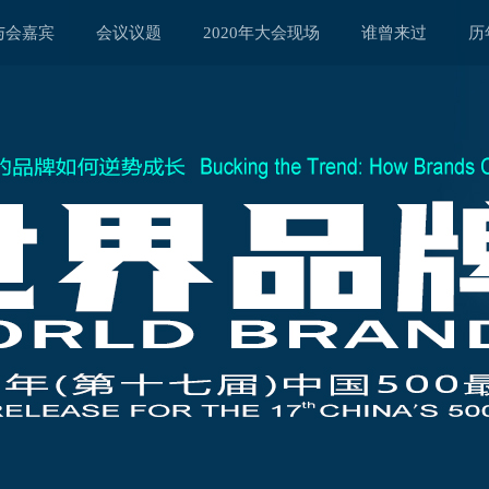
与会嘉宾
会议议题
2020年大会现场
谁曾来过
历