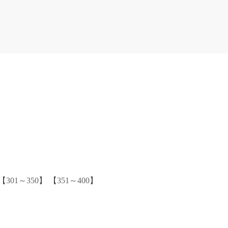
【
301～350
】 【
351～400
】