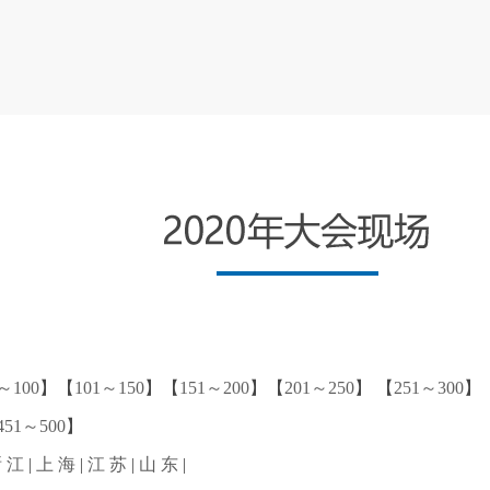
～100
】【
101～150
】【
151～200
】【
201～250
】 【
251～300
】 
451～500
】
 江
|
上 海
|
江 苏
|
山 东
|