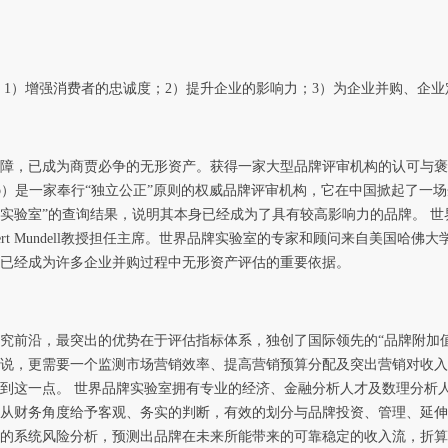
 1）增强消费者的忠诚度；2）提升企业的影响力；3）为企业并购、企
障，已成为商贾必争的无形资产。获得一家大型品牌评审机构的认可与褒
nd Lab）是一家奉行“独立公正”原则的权威品牌评审机构，它在中国掀起了
“世界品牌实验室”的查询结果，说明其本身已经成为了具有较高影响力的品牌
obert Mundell教授担任主席。世界品牌实验室的专家和顾问来自美国
已经成为许多企业并购过程中无形资产评估的重要依据。
前沿，最突出的优势在于评估指标体系，独创了国际领先的“品牌附加值工具
说，更需要一个监测市场营销效率、提高营销预算分配及突出营销对收入
到这一点。 世界品牌实验室拥有专业的经济、金融分析人才及数理分析
从财务角度给予客观、务实的判断，有效的划分与品牌投资、管理、延伸
的系统风险分析，预测出品牌在未来所能带来的可靠稳定的收入流，折算