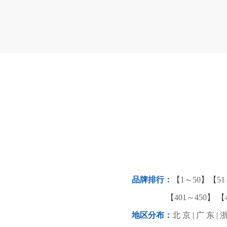
品牌排行：
【
1～50
】【
51
【
401～450
】 【
地区分布：
北 京
|
广 东
|
浙