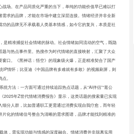
心战场。在产品同质化严重的当下，单纯的功能价值早已难以打
绪需求的品牌，才能在市场中建立深层连接。情绪经济并非全新
成功的品牌无不承载着人类基本情感，如今它的复兴，本质是社
，是精准捕捉社会情绪的脉动。社会情绪如同流动的空气，既隐
话题与热点事件里。热搜作为时代情绪的直接映射，汇聚了大众
要窗口。《黑神话：悟空》的现象级火爆，正是精准契合了国产
统IP情怀；比亚迪《中国品牌有多难就有多敢》的视频刷屏，则
鸣点。
统方法：一方面可通过持续追踪热点话题，从“AI伴侣”“逛公
《2025年Z世代情绪消费报告》显示，这类话题的搜索量已实现
入细分人群，比如普通职工更需通过消费实现自我疗愈，而年轻
碎片化的情绪信号整合为清晰的需求图谱，品牌才能找到精准的
载体，需实现功能与情感的深度融合。情绪消费并非脱离实用