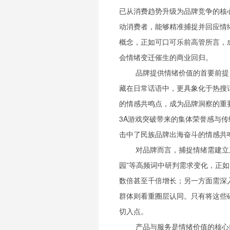
已从消费趋势升级为品牌竞争的核
动消费者，能够精准捕捉并回应情
概念，正如可口可乐前高管所言，
会情绪变迁催生的商业回归。
品牌提供情绪价值的首要前提
藏在日常话语中，更具象化于热搜
的情感共鸣点，成为品牌洞察的重
3A游戏突破带来的集体荣誉感与传
击中了民族品牌出海奋斗的情感共
对品牌而言，捕捉情绪需建立系
园”等高频词中研判需求变化，正如
数倍甚至千倍增长；另一方面需深
群体则看重圈层认同。只有将这些
切入点。
产品与服务是情绪价值的核心